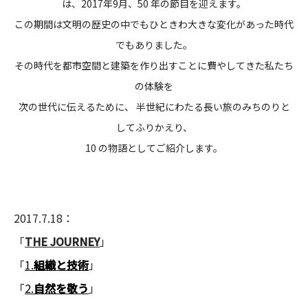
は、2017年9月、50 年の節目を迎えます。
CONTACT
この期間は文明の歴史の中でもひときわ大きな変化があった時代
でもありました。
その時代を都市空間と建築を作り出すことに費やしてきた私たち
の体験を
次の世代に伝えるために、 半世紀にわたる長い旅のみちのりと
してふりかえり、
コンプライアンスポリシー
プライバシーポリシー
ご利用規約
10 の物語としてご紹介します。
2017.7.18：
「
THE JOURNEY
」
「
1.
組織と技術
」
「
2.
自然を敬う
」