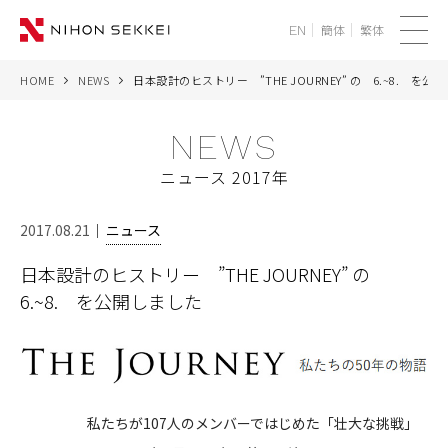
簡体
繁体
EN
メ
ニ
HOME
NEWS
日本設計のヒストリー ”THE JOURNEY” の 6.~8. を公
WE
ュ
ー
NEWS
SERVICES
ニュース 2017年
PROJECTS
2017.08.21
ニュース
THINK
日本設計のヒストリー ”THE JOURNEY” の
6.~8. を公開しました
NEWS
CORPORATE
RECRUIT
私たちが107人のメンバーではじめた「壮大な挑戦」