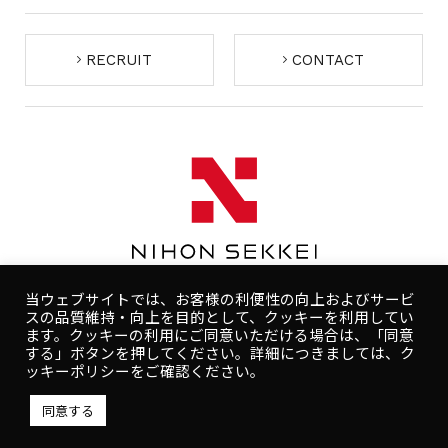
RECRUIT
CONTACT
当ウェブサイトでは、お客様の利便性の向上およびサービ
スの品質維持・向上を目的として、クッキーを利用してい
ます。クッキーの利用にご同意いただける場合は、「同意
する」ボタンを押してください。詳細につきましては、ク
コンプライアンスポリシー
プライバシーポリシー
ッキーポリシーをご確認ください。
人権ポリシー
健康ポリシー
ご利用規約
同意する
Copyright © NIHON SEKKEI, INC.