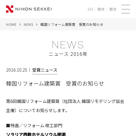
簡体
繁体
EN
メ
ニ
HOME
NEWS
韓国リフォーム建築賞 受賞のお知らせ
WE
ュ
ー
NEWS
SERVICES
ニュース 2016年
PROJECTS
2016.10.25
受賞ニュース
THINK
韓国リフォーム建築賞 受賞のお知らせ
NEWS
第6回韓国リフォーム建築賞（社団法人 韓国リモデリング協会
CORPORATE
主催）についてお知らせします。
RECRUIT
■特選／リフォーム 竣工部門
ソラリア西鉄ホテルソウル明洞