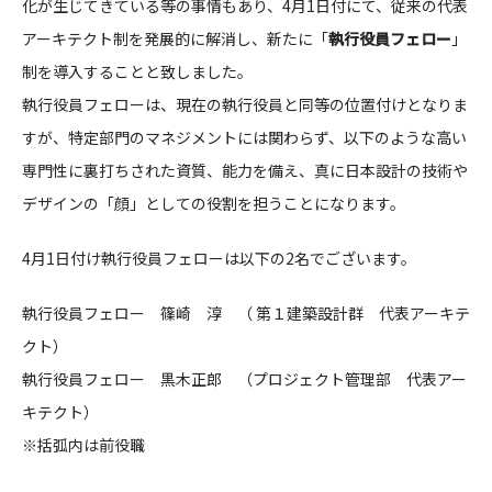
化が生じてきている等の事情もあり、4月1日付にて、従来の代表
CONTACT
アーキテクト制を発展的に解消し、新たに「
執行役員フェロー
」
制を導入することと致しました。
執行役員フェローは、現在の執行役員と同等の位置付けとなりま
すが、特定部門のマネジメントには関わらず、以下のような高い
専門性に裏打ちされた資質、能力を備え、真に日本設計の技術や
デザインの「顔」としての役割を担うことになります。
コンプライアンスポリシー
プライバシーポリシー
ご利用規約
4月1日付け執行役員フェローは以下の2名でございます。
執行役員フェロー 篠崎 淳 （ 第１建築設計群 代表アーキテ
クト）
執行役員フェロー 黒木正郎 （プロジェクト管理部 代表アー
キテクト）
※括弧内は前役職