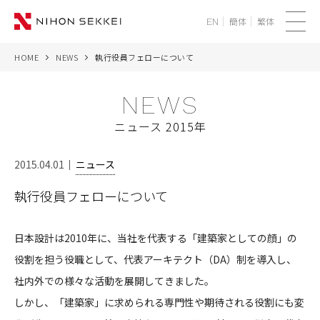
簡体
繁体
EN
メ
ニ
HOME
NEWS
執行役員フェローについて
WE
ュ
ー
NEWS
SERVICES
ニュース 2015年
PROJECTS
2015.04.01
ニュース
THINK
執行役員フェローについて
NEWS
日本設計は2010年に、当社を代表する「建築家としての顔」の
CORPORATE
役割を担う役職として、代表アーキテクト（DA）制を導入し、
社内外での様々な活動を展開してきました。
RECRUIT
しかし、「建築家」に求められる専門性や期待される役割にも変