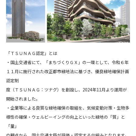
「ＴＳＵＮＡＧ認定」とは
・国土交通省にて、「まちづくりＧＸ」の一環として、令和６年
１１月に施行された改正都市緑地法に基づき、優良緑地確保計画
認定制
度（ＴＳＵＮＡＧ：ツナグ）を創設し、2024年11月より運用が
開始されました。
・企業等による良質な緑地確保の取組を、気候変動対策・生物多
様性の確保・ウェルビーイングの向上といった緑地の「質」と
「量」
の観点から、国土交通大臣が評価・認定する仕組みとなります。