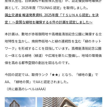
産株式会社、日鉄興和不動産株式会社）が、認定優良緑地確保計
画として、2025年度「TSUNAG 認定」を取得しました。
CONTACT
国土交通省 報道発表資料_2025年度「ＴＳＵＮＡＧ認定」を決
定！ ～良質な緑地を確保する６件の計画を認定しました～
本計画は、敷地が赤坂御用地や高橋是清翁記念公園に隣接する立
地特性を生かし、南側市街地へと緑の連続性を生む「緑のネット
コンプライアンスポリシー
プライバシーポリシー
ご利用規約
ワーク」を形成することを目指しています。高橋是清翁記念公園
と一体となる緑地（緑道）や広場を新たに整備し、地域の環境価
値を高める都市空間の創出を図るものです。
今回の認定では、
取得ランク「★★」となり、「緑地の量」で
AA、「緑地の質」でAAと認定されました。
（共に最高のレベルはAAA）