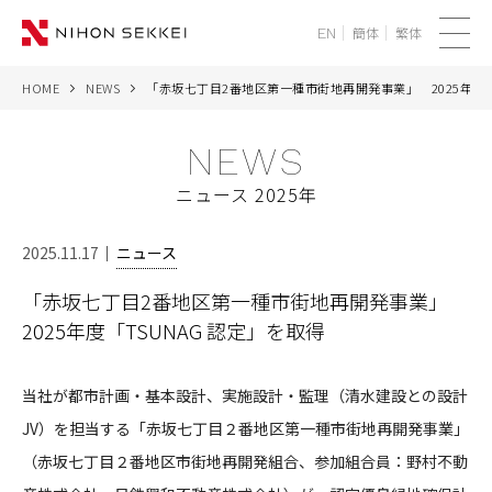
簡体
繁体
EN
メ
ニ
HOME
NEWS
「赤坂七丁目2番地区第一種市街地再開発事業」 2025年度「T
WE
ュ
ー
NEWS
SERVICES
ニュース 2025年
PROJECTS
2025.11.17
ニュース
THINK
「赤坂七丁目2番地区第一種市街地再開発事業」
2025年度「TSUNAG 認定」を取得
NEWS
CORPORATE
当社が都市計画・基本設計、実施設計・監理（清水建設との設計
JV）を担当する「赤坂七丁目２番地区第一種市街地再開発事業」
RECRUIT
（赤坂七丁目２番地区市街地再開発組合、参加組合員：野村不動