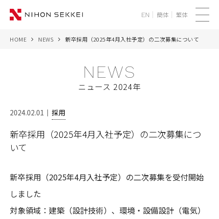
簡体
繁体
EN
メ
ニ
HOME
NEWS
新卒採用（2025年4月入社予定）の二次募集について
WE
ュ
ー
NEWS
SERVICES
ニュース 2024年
PROJECTS
2024.02.01
採用
THINK
新卒採用（2025年4月入社予定）の二次募集につ
いて
NEWS
CORPORATE
新卒採用（2025年4月入社予定）の二次募集を受付開始
しました
RECRUIT
対象領域：建築（設計技術）、環境・設備設計（電気）