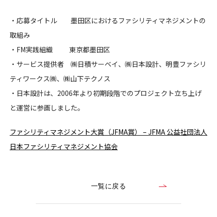
CONTACT
・応募タイトル 墨田区におけるファシリティマネジメントの
取組み
・FM実践組織 東京都墨田区
・サービス提供者 ㈱日積サーベイ、㈱日本設計、明豊ファシリ
ティワークス㈱、㈱山下テクノス
コンプライアンスポリシー
プライバシーポリシー
ご利用規約
・日本設計は、2006年より初期段階でのプロジェクト立ち上げ
と運営に参画しました。
ファシリティマネジメント大賞（JFMA賞） – JFMA 公益社団法人
日本ファシリティマネジメント協会
一覧に戻る