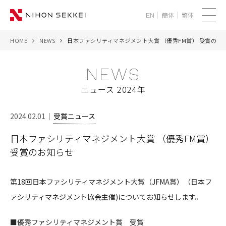
簡体
繁体
EN
メ
ニ
HOME
NEWS
日本ファシリティマネジメント大賞 （優秀FM賞） 受賞のお
WE
ュ
ー
NEWS
SERVICES
ニュース 2024年
PROJECTS
2024.02.01
受賞ニュース
THINK
日本ファシリティマネジメント大賞 （優秀FM賞）
受賞のお知らせ
NEWS
CORPORATE
第18回日本ファシリティマネジメント大賞（JFMA賞）（日本フ
ァシリティマネジメント協会主催)についてお知らせします。
RECRUIT
■優秀ファシリティマネジメント賞 受賞