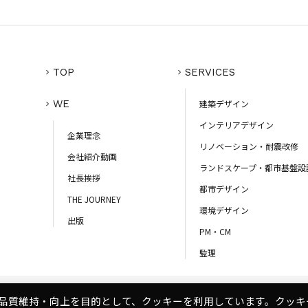
TOP
SERVICES
WE
建築デザイン
インテリアデザイン
企業理念
リノベーション・耐震改修
会社紹介動画
ランドスケープ・都市基盤設
社長挨拶
都市デザイン
THE JOURNEY
環境デザイン
出版
PM・CM
監理
品質維持・向上を目的として、クッキーを利用しています。クッキ
コンプライアンスポリシー