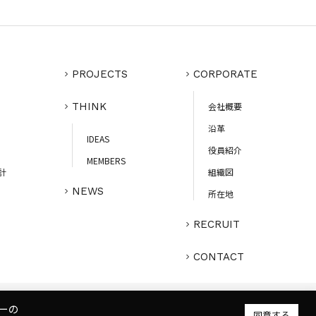
PROJECTS
CORPORATE
THINK
会社概要
沿革
IDEAS
役員紹介
MEMBERS
計
組織図
NEWS
所在地
RECRUIT
CONTACT
ーの
プライバシーポリシー
人権ポリシー
健康ポリシー
ご利用規約
同意する