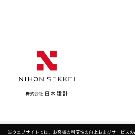
当ウェブサイトでは、お客様の利便性の向上およびサービスの
Copyright © NIHON SEKKEI, INC.