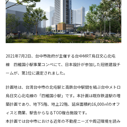
CONTACT
コンプライアンスポリシー
プライバシーポリシー
ご利用規約
2021年7月2日、台中市政府が主催する台中MRT烏日文心北屯
線 四維国小駅事業コンペにて、日本設計が参加した冠徳建設チ
ームが、第1位に選定されました。
計画地は、台湾台中市の北屯駅と高鉄台中駅間を結ぶ台中メトロ
烏日文心北屯線の「四維国小駅」です。本計画は既存鉄道駅の増
築計画であり、地下5階、地上22階、延床面積約16,000㎡のオフ
ィスと商業、駅舎からなるTOD複合施設です。
本計画では台中市における近年の不動産ニーズや周辺環境を読み