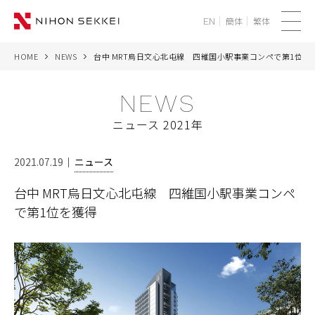
簡体
繁体
EN
メ
ニ
HOME
NEWS
台中 MRT烏日文心北屯線 四維国小駅事業コンペで第1位を
WE
ュ
ー
NEWS
SERVICES
ニュース 2021年
PROJECTS
2021.07.19
ニュース
THINK
台中 MRT烏日文心北屯線 四維国小駅事業コンペ
で第1位を獲得
NEWS
CORPORATE
RECRUIT