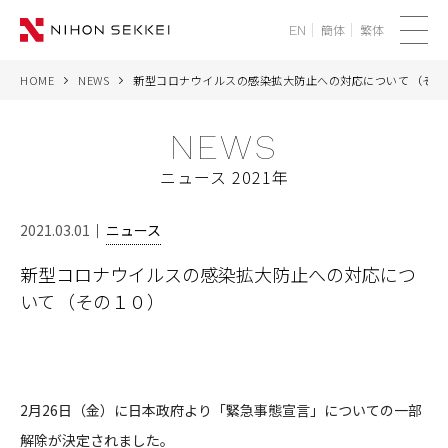
簡体
繁体
EN
メ
ニ
HOME
NEWS
新型コロナウイルスの感染拡大防止への対応について （その
WE
ュ
ー
NEWS
SERVICES
ニュース 2021年
PROJECTS
2021.03.01
ニュース
THINK
新型コロナウイルスの感染拡大防止への対応につ
いて （その１０）
NEWS
CORPORATE
RECRUIT
2月26日（金）に日本政府より「緊急事態宣言」についての一部
解除が決定されました。