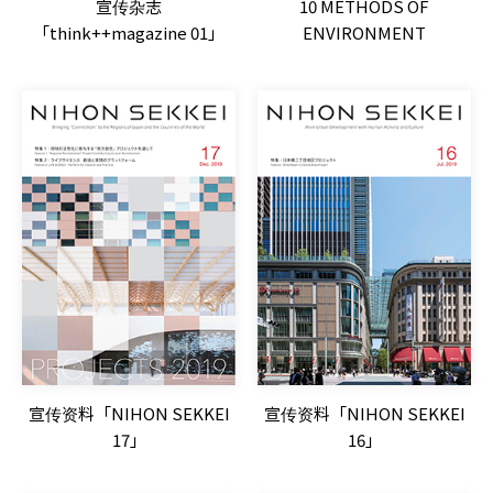
宣传杂志
10 METHODS OF
「think++magazine 01」
ENVIRONMENT
宣传资料「NIHON SEKKEI
宣传资料「NIHON SEKKEI
17」
16」