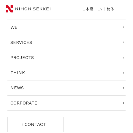
日本語
簡体
EN
TOP
菜
單
WE
WE
SERVICES
SERVICES
PROJECTS
PROJECTS
THINK
THINK
NEWS
NEWS
CORPORATE
CORPORATE
CONTACT
CONTACT