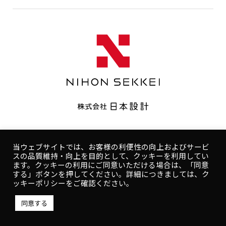
遵守政策
隱私策略
使用條款
遵守政策
隱私策略
人權政策
健康方針
使用條款
当ウェブサイトでは、お客様の利便性の向上およびサービ
スの品質維持・向上を目的として、クッキーを利用してい
Copyright © NIHON SEKKEI, INC.
ます。クッキーの利用にご同意いただける場合は、「同意
する」ボタンを押してください。詳細につきましては、ク
ッキーポリシーをご確認ください。
同意する