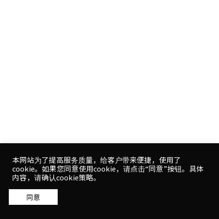
2025.06.02
获奖新闻
环境・设备设计奖 获奖通知
本网站为了提高服务质量，给客户带来便捷，使用了
cookie。如果您同意使用cookie，请点击“同意”按钮。具体
各务原市新政府大楼获奖。
内容，请确认cookie策略。
同意する