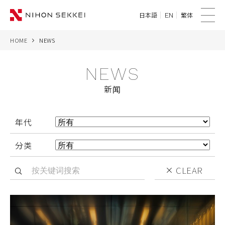
日本語
繁体
EN
菜
单
HOME
NEWS
WE
NEWS
SERVICES
新闻
PROJECTS
年代
THINK
分类
NEWS
CLEAR
CORPORATE
CONTACT