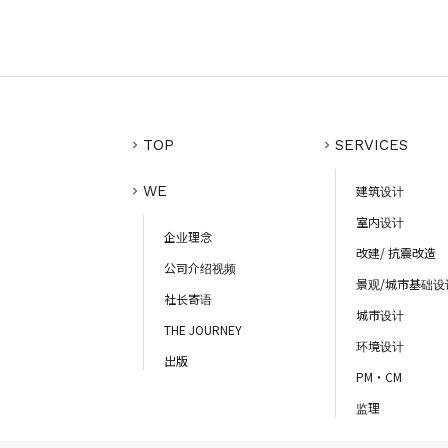
TOP
SERVICES
WE
建筑设计
室内设计
企业理念
改建/ 抗震改造
公司介绍视频
景观/城市基础设
社长寄语
城市设计
THE JOURNEY
环境设计
出版
PM・CM
监理