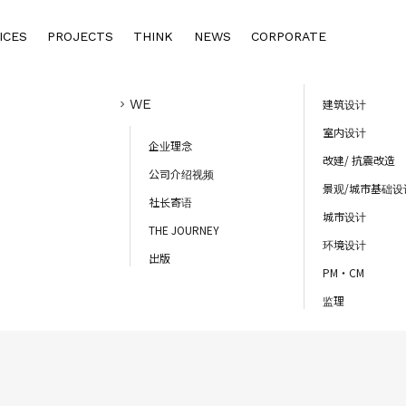
ICES
PROJECTS
THINK
NEWS
CORPORATE
TOP
SERVICES
WE
建筑设计
室内设计
企业理念
改建/ 抗震改造
公司介绍视频
景观/城市基础设
社长寄语
城市设计
THE JOURNEY
环境设计
出版
PM・CM
监理