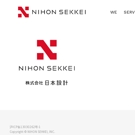
WE
SERV
沪ICP备13030262号-1
Copyright © NIHON SEKKEI, INC.