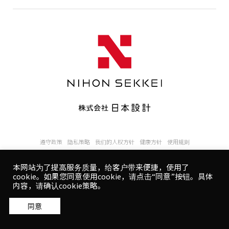
遵守政策
隐私策略
使用规则
遵守政策
隐私策略
我们的人权方针
健康方针
使用规则
本网站为了提高服务质量，给客户带来便捷，使用了
沪ICP备13030262号-1
cookie。如果您同意使用cookie，请点击“同意”按钮。具体
Copyright © NIHON SEKKEI, INC.
内容，请确认cookie策略。
同意する