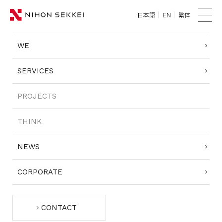
日本語
繁体
EN
TOP
菜
单
WE
WE
SERVICES
SERVICES
PROJECTS
PROJECTS
THINK
THINK
NEWS
NEWS
CORPORATE
CORPORATE
CONTACT
CONTACT