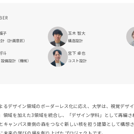
BER
福子
玉木 智大
設計（計画意匠）
構造設計
好斗
宮下 卓也
・設備設計（機械）
コスト設計
よるデザイン領域のボーダーレス化に応え、大学は、視覚デザ
」領域を加えた3領域を統合し、「デザイン学科」として再編さ
とキャンパス東側の森をつなぐ新しい核を担う建築として構想
に未来の学びの場を創り上げたプロジェクトです。