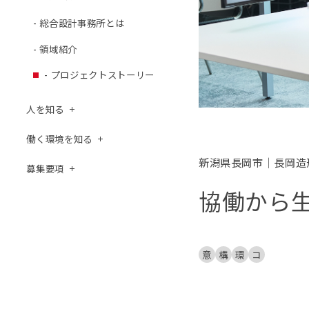
- 総合設計事務所とは
- 領域紹介
- プロジェクトストーリー
人を知る
働く環境を知る
新潟県長岡市｜長岡
募集要項
協働から
意
構
環
コ