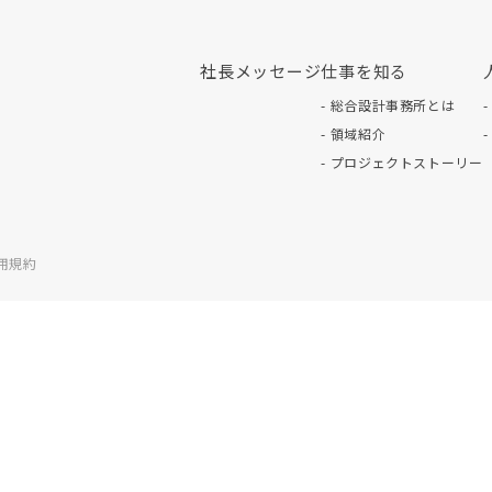
社長メッセージ
仕事を知る
- 総合設計事務所とは
- 領域紹介
-
- プロジェクトストーリー
用規約